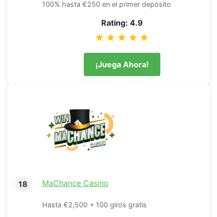
100% hasta €250 en el primer depósito
Rating: 4.9
★★★★★
¡Juega Ahora!
MaChance Casino
18
Hasta €2,500 + 100 giros gratis