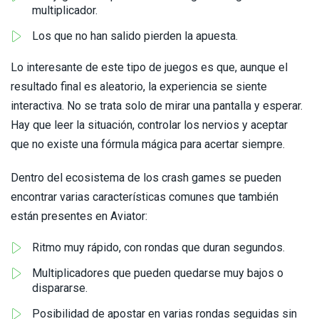
multiplicador.
Los que no han salido pierden la apuesta.
Lo interesante de este tipo de juegos es que, aunque el
resultado final es aleatorio, la experiencia se siente
interactiva. No se trata solo de mirar una pantalla y esperar.
Hay que leer la situación, controlar los nervios y aceptar
que no existe una fórmula mágica para acertar siempre.
Dentro del ecosistema de los crash games se pueden
encontrar varias características comunes que también
están presentes en Aviator:
Ritmo muy rápido, con rondas que duran segundos.
Multiplicadores que pueden quedarse muy bajos o
dispararse.
Posibilidad de apostar en varias rondas seguidas sin