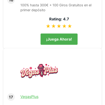
100% hasta 300€ + 100 Giros Gratuitos en el
primer depósito
Rating: 4.7
★★★★★
¡Juega Ahora!
VegasPlus
17