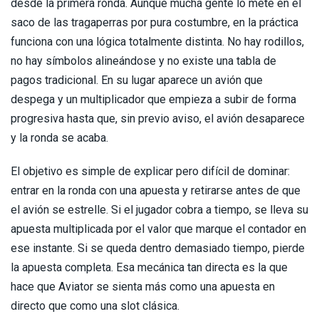
desde la primera ronda. Aunque mucha gente lo mete en el
saco de las tragaperras por pura costumbre, en la práctica
funciona con una lógica totalmente distinta. No hay rodillos,
no hay símbolos alineándose y no existe una tabla de
pagos tradicional. En su lugar aparece un avión que
despega y un multiplicador que empieza a subir de forma
progresiva hasta que, sin previo aviso, el avión desaparece
y la ronda se acaba.
El objetivo es simple de explicar pero difícil de dominar:
entrar en la ronda con una apuesta y retirarse antes de que
el avión se estrelle. Si el jugador cobra a tiempo, se lleva su
apuesta multiplicada por el valor que marque el contador en
ese instante. Si se queda dentro demasiado tiempo, pierde
la apuesta completa. Esa mecánica tan directa es la que
hace que Aviator se sienta más como una apuesta en
directo que como una slot clásica.