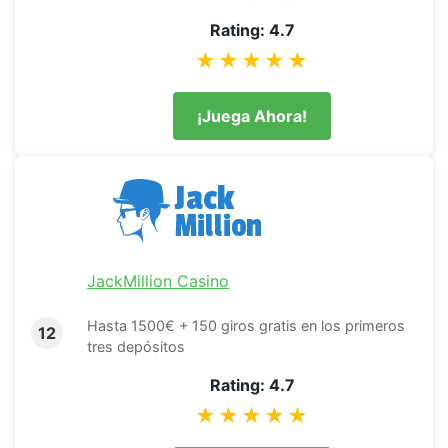
Rating: 4.7
★★★★★
¡Juega Ahora!
JackMillion Casino
Hasta 1500€ + 150 giros gratis en los primeros
12
tres depósitos
Rating: 4.7
★★★★★