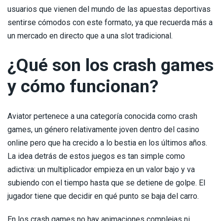
usuarios que vienen del mundo de las apuestas deportivas
sentirse cómodos con este formato, ya que recuerda más a
un mercado en directo que a una slot tradicional.
¿Qué son los crash games
y cómo funcionan?
Aviator pertenece a una categoría conocida como crash
games, un género relativamente joven dentro del casino
online pero que ha crecido a lo bestia en los últimos años.
La idea detrás de estos juegos es tan simple como
adictiva: un multiplicador empieza en un valor bajo y va
subiendo con el tiempo hasta que se detiene de golpe. El
jugador tiene que decidir en qué punto se baja del carro.
En los crash games no hay animaciones complejas ni