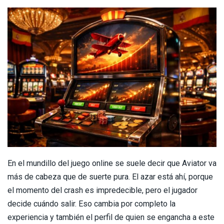
En el mundillo del juego online se suele decir que Aviator va
más de cabeza que de suerte pura. El azar está ahí, porque
el momento del crash es impredecible, pero el jugador
decide cuándo salir. Eso cambia por completo la
experiencia y también el perfil de quien se engancha a este