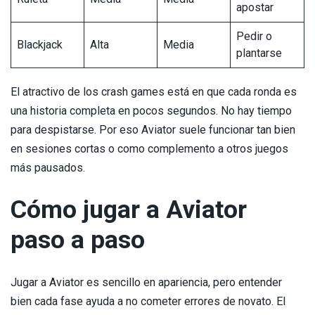
apostar
Pedir o
Blackjack
Alta
Media
plantarse
El atractivo de los crash games está en que cada ronda es
una historia completa en pocos segundos. No hay tiempo
para despistarse. Por eso Aviator suele funcionar tan bien
en sesiones cortas o como complemento a otros juegos
más pausados.
Cómo jugar a Aviator
paso a paso
Jugar a Aviator es sencillo en apariencia, pero entender
bien cada fase ayuda a no cometer errores de novato. El