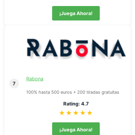
¡Juega Ahora!
Rabona
7
100% hasta 500 euros + 200 tiradas gratuitas
Rating: 4.7
★★★★★
¡Juega Ahora!