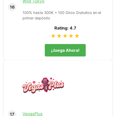
Wild Tokyo
16
100% hasta 300€ + 100 Giros Gratuitos en el
primer depósito
Rating: 4.7
★★★★★
¡Juega Ahora!
VegasPlus
17