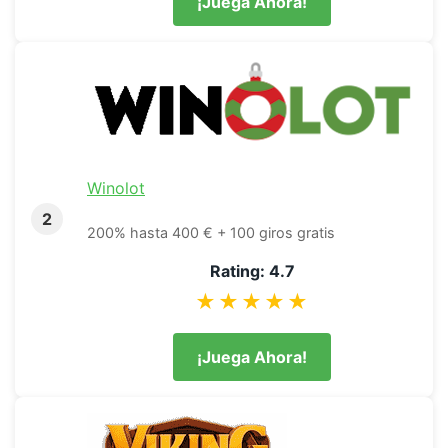
¡Juega Ahora!
Winolot
2
200% hasta 400 € + 100 giros gratis
Rating: 4.7
★★★★★
¡Juega Ahora!