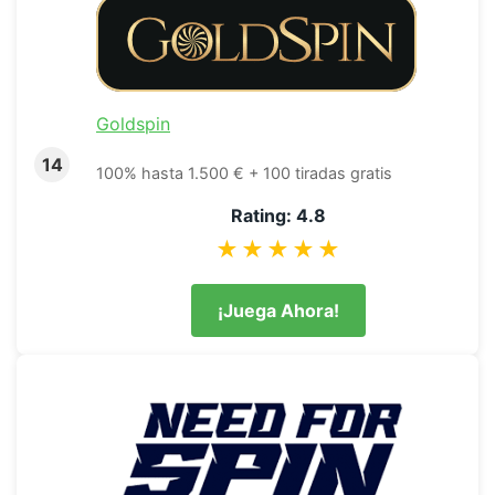
Goldspin
14
100% hasta 1.500 € + 100 tiradas gratis
Rating: 4.8
★★★★★
¡Juega Ahora!