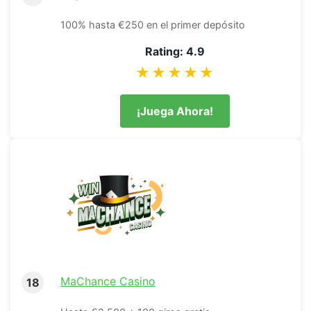
100% hasta €250 en el primer depósito
Rating: 4.9
★★★★★
¡Juega Ahora!
MaChance Casino
18