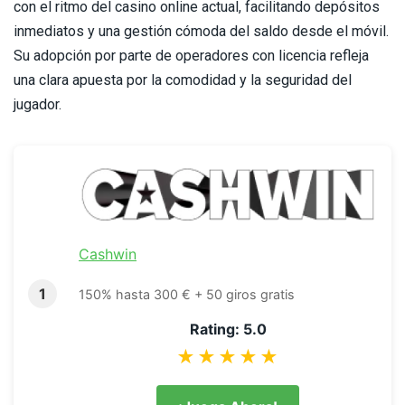
con el ritmo del casino online actual, facilitando depósitos
inmediatos y una gestión cómoda del saldo desde el móvil.
Bizum
Book of Dead
Su adopción por parte de operadores con licencia refleja
MiFinity
Sugar Rush 1000
una clara apuesta por la comodidad y la seguridad del
jugador.
Mastercard
Wanted Dead or a Wild
Neteller
Sweet Bonanza 1000
Google Pay
Duel at Dawn
Cashwin
CashToCode
Starlight Princess 1000
1
150% hasta 300 € + 50 giros gratis
Trustly
Brute Force
Rating: 5.0
★★★★★