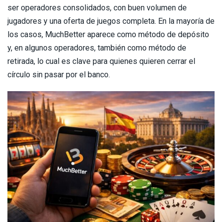
ser operadores consolidados, con buen volumen de
jugadores y una oferta de juegos completa. En la mayoría de
los casos, MuchBetter aparece como método de depósito
y, en algunos operadores, también como método de
retirada, lo cual es clave para quienes quieren cerrar el
círculo sin pasar por el banco.