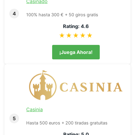
Casinado
4
100% hasta 300 € + 50 giros gratis
Rating: 4.6
★★★★★
¡Juega Ahora!
Casinia
5
Hasta 500 euros + 200 tiradas gratuitas
Rating: 5.0