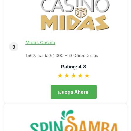
Midas Casino
9
150% hasta €1,000 + 50 Giros Gratis
Rating: 4.8
★★★★★
¡Juega Ahora!