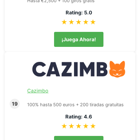
Hasta €2,500 + 100 giros gratis
Rating: 5.0
★★★★★
¡Juega Ahora!
Cazimbo
19
100% hasta 500 euros + 200 tiradas gratuitas
Rating: 4.6
★★★★★