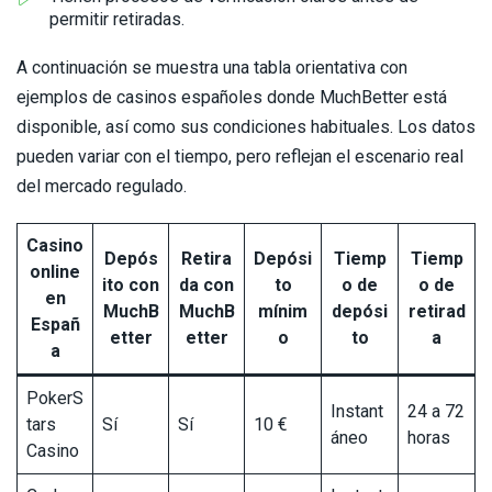
permitir retiradas.
A continuación se muestra una tabla orientativa con
ejemplos de casinos españoles donde MuchBetter está
disponible, así como sus condiciones habituales. Los datos
pueden variar con el tiempo, pero reflejan el escenario real
del mercado regulado.
Casino
Depós
Retira
Depósi
Tiemp
Tiemp
online
ito con
da con
to
o de
o de
en
MuchB
MuchB
mínim
depósi
retirad
Españ
etter
etter
o
to
a
a
PokerS
Instant
24 a 72
tars
Sí
Sí
10 €
áneo
horas
Casino