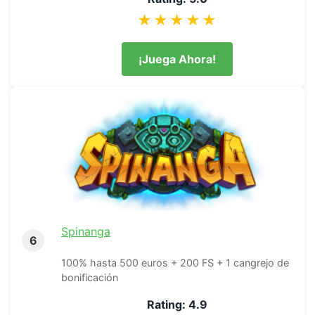
★★★★★
¡Juega Ahora!
Spinanga
6
100% hasta 500 euros + 200 FS + 1 cangrejo de
bonificación
Rating: 4.9