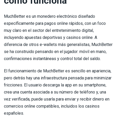
cómo funciona
MuchBetter es un monedero electrónico diseñado
específicamente para pagos online rápidos, con un foco
muy claro en el sector del entretenimiento digital,
incluyendo apuestas deportivas y casinos online. A
diferencia de otros e-wallets más generalistas, MuchBetter
se ha construido pensando en el jugador: móvil en mano,
confirmaciones instantáneas y control total del saldo.
El funcionamiento de MuchBetter es sencillo en apariencia,
pero detrás hay una infraestructura pensada para minimizar
fricciones. El usuario descarga la app en su smartphone,
crea una cuenta asociada a su número de teléfono y, una
vez verificada, puede usarla para enviar y recibir dinero en
comercios online compatibles, incluidos los casinos
españoles.