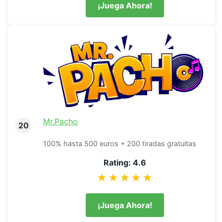
¡Juega Ahora!
Mr.Pacho
20
100% hasta 500 euros + 200 tiradas gratuitas
Rating: 4.6
★★★★★
¡Juega Ahora!