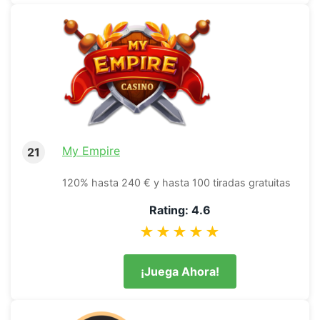
My Empire
21
120% hasta 240 € y hasta 100 tiradas gratuitas
Rating: 4.6
★★★★★
¡Juega Ahora!